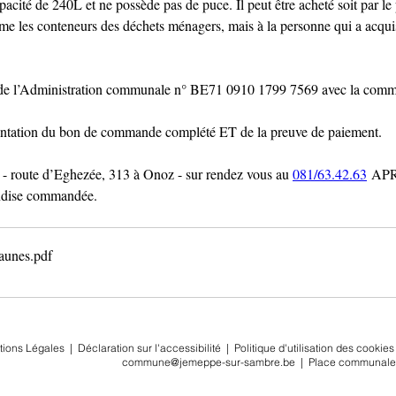
cité de 240L et ne possède pas de puce. Il peut être acheté soit par le pr
comme les conteneurs des déchets ménagers, mais à la personne qui a acqui
e de l’Administration communale n° BE71 0910 1799 7569 avec la com
entation du bon de commande complété ET de la preuve de paiement.
z - route d’Eghezée, 313 à Onoz - sur rendez vous au 
081/63.42.63
 APR
andise commandée.
aunes
.pdf
tions Légales
|
Déclaration sur l'accessibilité
|
Politique d'utilisation des cookies
commune@jemeppe-sur-sambre.be
|
Place communale