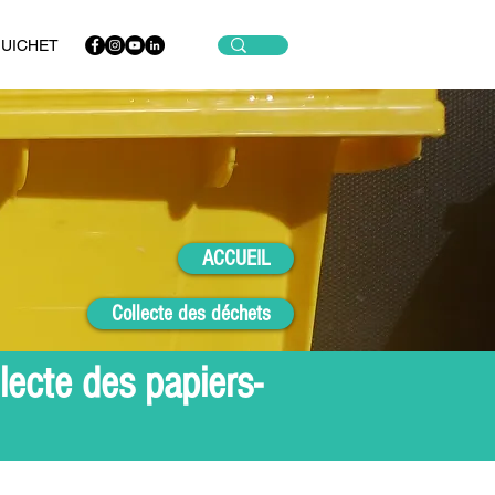
GUICHET
ACCUEIL
Collecte des déchets
lecte des papiers-