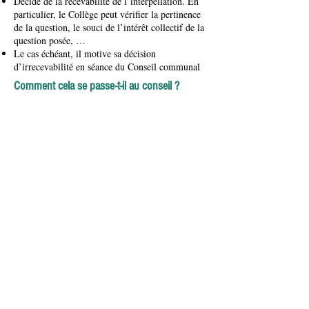
Décide de la recevabilité de l’interpellation. En
particulier, le Collège peut vérifier la pertinence
de la question, le souci de l’intérêt collectif de la
question posée, …
Le cas échéant, il motive sa décision
d’irrecevabilité en séance du Conseil communal
Comment cela se passe-t-il au conseil ?
L’interpellant expose sa question en séance
publique à l’invitation du président du Conseil
dans le temps imparti (maximum 10 minutes).
Le Collège communal répond aux interpellations.
L’interpellant dispose de deux minutes pour
répliquer à la réponse.
Les interpellations sont transcrites dans le procès-
verbal de la séance. Elles sont publiées sur le site
internet de la commune.
Place communale 20
5190 Jemeppe-sur-Sambre
secretariatdg@jemeppe-sur-sambre.be
071/75.00.16