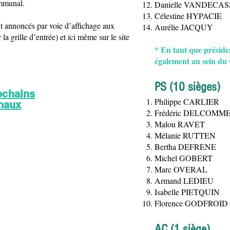
ommunal.
Danielle VANDECA
Célestine HYPACIE
nt annoncés par voie d’affichage aux
Aurélie JACQUY
a grille d’entrée) et ici même sur le site
* En tant que prési
également au sein du
PS (10 sièges)
ochains
Philippe CARLIER
naux
Frédéric DELCOMM
Malou RAVET
Mélanie RUTTEN
Bertha DEFRENE
Michel GOBERT
Marc OVERAL
Armand LEDIEU
Isabelle PIETQUIN
Florence GODFROID
AC (1 siège)