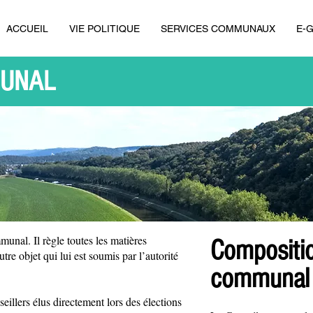
ACCUEIL
VIE POLITIQUE
SERVICES COMMUNAUX
E-
MUNAL
unal. Il règle toutes les matières
Compositio
utre objet qui lui est soumis par l’autorité
communal
illers élus directement lors des élections