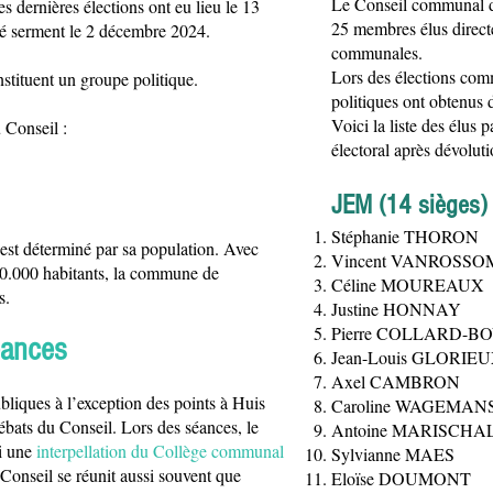
Le Conseil communal 
s dernières élections ont eu lieu le 13
25 membres élus directe
êté serment le 2 décembre 2024.
communales.
Lors des élections com
nstituent un groupe politique.
politiques ont obtenus
Voici la liste des élus 
 Conseil :
électoral après dévoluti
JEM (14
sièges)
Stéphanie THORON
st déterminé par sa population. Avec
Vincent VANROSS
20.000 habitants, la commune de
Céline MOUREAUX
s.
Justine HONNAY
Pierre COLLARD-B
éances
Jean-Louis GLORIE
Axel CAMBRON
liques à l’exception des points à Huis
Caroline WAGEMAN
ébats du Conseil. Lors des séances, le
Antoine MARISCHA
si une
interpellation du Collège communal
Sylvianne MAES
 Conseil se réunit aussi souvent que
Eloïse DOUMONT