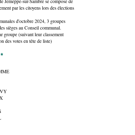
de Jemeppe-sur-Sambre se compose de
ment par les citoyens lors des élections
munales d'octobre 2024, 3 groupes
 des sièges au Conseil communal.
par groupe (suivant leur classement
on des votes en tête de liste)
 *
OMME
OVY
UX
S
L