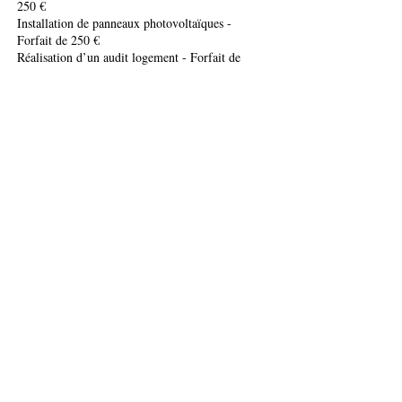
250 €
Installation de panneaux photovoltaïques -
Forfait de 250 €
Réalisation d’un audit logement - Forfait de
200€*
* Ces primes sont subordonnées à l'octroi
préalable de la prime attribuée par la Région
Wallonne concernant le même objet. Le cumul
de la prime régionale et de la prime communale
ne peut excéder les 100% du montant des travaux
concernant un même poste.
Quand et comment demander les primes
communales ?
Vous pouvez introduire votre demande de prime
au moyen du
formulaire
"Primes énergie"
dans
un délai de 6 mois maximum suivant l'octroi :
de la prime de la Wallonie pour les travaux
d’isolation thermique du toit d’un bâtiment en
rénovation ou pour le remplacement des
menuiseries extérieures et pour l'intallation d'un
chauffe-eau solaire.
de l'attestation de confomité d'Ores pour