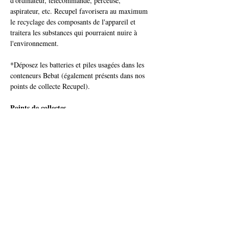
d'ordinateur, télécommande, perceuse, 
aspirateur, etc. Recupel favorisera au maximum 
le recyclage des composants de l'appareil et 
traitera les substances qui pourraient nuire à 
l'environnement. 
*Déposez les batteries et piles usagées dans les 
conteneurs Bebat (également présents dans nos 
points de collecte Recupel). 
Points de collectes
Vous pouvez rapporter vos déchets électro dans 
les points de collecte Recupel de la commune, 
route d’Eghezée 309 à Onoz, 
081/63.47.64.
Ouvert du mardi au samedi de 9h à 17h. Les 
ampoules sont aussi à rapporter dans ces points 
de collecte (
https://www.recupel.be/fr/
).
© Commune de Jemeppe-sur-Sambre
Déclaration de confidentialité du site
|
Mentions Légales
|
Déclaration sur l'accessibilité
|
Politique d'utilisation des
cookies
|
Protection des données à caractère personnel
commune@jemeppe-sur-sambre.be
|
Place communale, 2
0 -