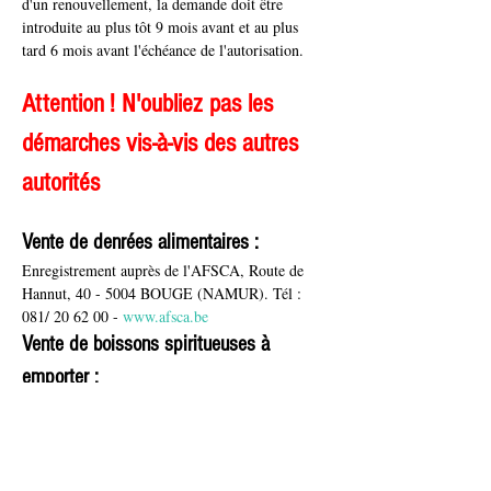
d'un renouvellement, la demande doit être 
introduite au plus tôt 9 mois avant et au plus 
tard 6 mois avant l'échéance de l'autorisation.
Attention ! N'oubliez pas les 
démarches vis-à-vis des autres 
autorités
Vente de denrées alimentaires :
Enregistrement auprès de l'AFSCA, Route de 
Hannut, 40 - 5004 BOUGE (NAMUR). Tél : 
081/ 20 62 00 - 
www.afsca.be
Vente de boissons spiritueuses à 
emporter :
Déclaration 108 auprès des Douanes et Accises, 
Bureau de Namur, rue de Gembloux, 500 - 5002 
Saint-Servais. Tél. 0257/505.20 - Fax : 
0257/954..27 -
contr.da.namur@minfin.fed.be