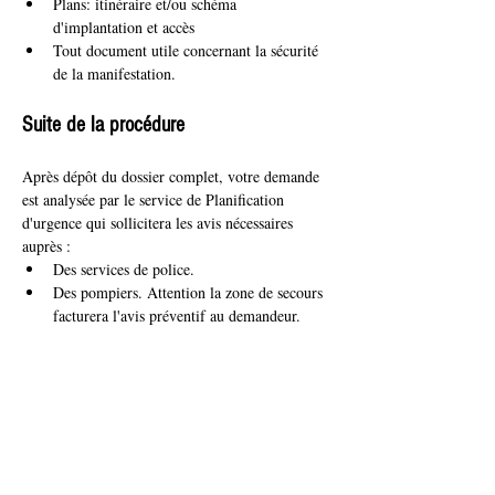
Plans: itinéraire et/ou schéma 
d'implantation et accès
Tout document utile concernant la sécurité 
de la manifestation.
Suite de la procédure
Après dépôt du dossier complet, votre demande 
est analysée par le service de Planification 
d'urgence qui sollicitera les avis nécessaires 
auprès :
Des services de police.
Des pompiers. Attention la zone de secours 
facturera l'avis préventif au demandeur.
Du service de santé publique.
Sur base des avis récoltés ainsi que de l'analyse 
du service de Planification d'urgence, la 
bourgmestre décide (ou non) d'accorder 
l'autorisation. Cette autorisation pourra être 
assortie de conditions à respecter.