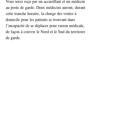
Vous serez reçu par un accueillant et un médecin 
au poste de garde. Deux médecins auront, durant 
cette tranche horaire, la charge des visites à 
domicile pour les patients se trouvant dans 
l’incapacité de se déplacer pour raison médicale, 
de façon à couvrir le Nord et le Sud du territoire 
de garde.
Vu l’étendue du secteur, les visites à domicile ne 
pourront être motivées que par des raisons 
médicales ou sociales réelles. Elles ne pourront 
pas répondre à des convenances personnelles.
Le service de garde de médecine générale assure 
toute urgence grave 
la continuité des soins, 
sera prise en charge par le service 
112
.
En semaine de 18h à 21h, deux médecins seront 
de garde, un pour le Nord du territoire et un 
pour le Sud. Les consultations se feront au 
cabinet du médecin de garde, ou au départ de 
celui-ci pour les visites à domicile.