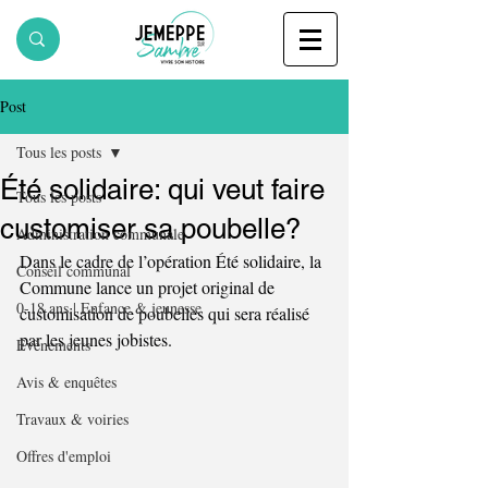
Post
Tous les posts
Été solidaire: qui veut faire
Tous les posts
customiser sa poubelle?
Administration communale
Dans le cadre de l’opération Été solidaire, la 
Conseil communal
Commune lance un projet original de 
0-18 ans | Enfance & jeunesse
customisation de poubelles qui sera réalisé 
par les jeunes jobistes. 
Evènements
Avis & enquêtes
Travaux & voiries
Offres d'emploi