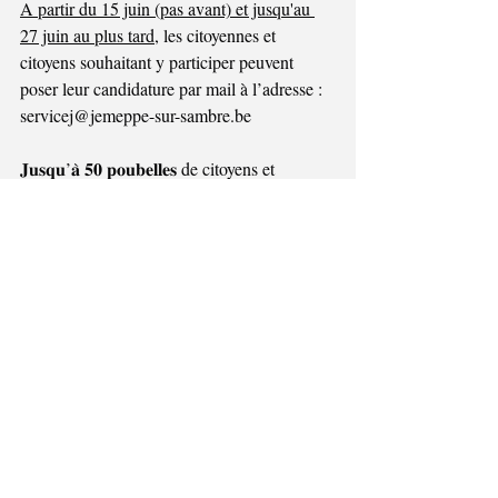
A partir du 15 juin (pas avant) et jusqu'au 
27 juin au plus tard
, les citoyennes et 
citoyens souhaitant y participer peuvent 
poser leur candidature par mail à l’adresse : 
servicej@jemeppe-sur-sambre.be
𝐉𝐮𝐬𝐪𝐮’𝐚̀ 𝟓𝟎 𝐩𝐨𝐮𝐛𝐞𝐥𝐥𝐞𝐬 de citoyens et 
citoyennes seront sélectionnées autour de 
quatre thématiques : sport, nature, musique 
et personnages.
Les participants retenus seront invités à 
apporter leur poubelle à puce à La Pause 
Midi (rue du Brûlé 36) avant le 7 juillet. Les 
poubelles seront gardées durant les deux 
semaines d'Été solidaire. Nous vous 
tiendrons informés des modalités relatives à 
la remise de la poubelle lorsque vous la 
déposerez
𝐏𝐨𝐮𝐫 𝐭𝐨𝐮𝐭 𝐫𝐞𝐧𝐬𝐞𝐢𝐠𝐧𝐞𝐦𝐞𝐧𝐭: 