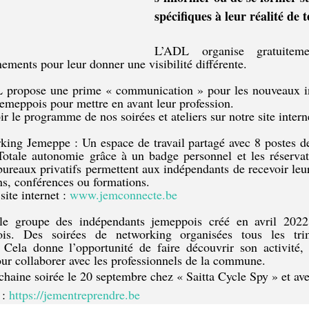
spécifiques à leur réalité de t
L’ADL organise gratuiteme
ements pour leur donner une visibilité différente. 
L propose une prime « communication » pour les nouveaux in
jemeppois pour mettre en avant leur profession.
oir le programme de nos soirées et ateliers sur notre site intern
ng Jemeppe : Un espace de travail partagé avec 8 postes de t
Totale autonomie grâce à un badge personnel et les réservati
bureaux privatifs permettent aux indépendants de recevoir leur 
ns, conférences ou formations. 
ite internet : 
www.jemconnecte.be
 le groupe des indépendants jemeppois créé en avril 2022 
ois. Des soirées de networking organisées tous les tri
. Cela donne l’opportunité de faire découvrir son activité, 
ur collaborer avec les professionnels de la commune. 
ochaine soirée le 20 septembre chez « Saitta Cycle Spy » et av
: 
https://jementreprendre.be