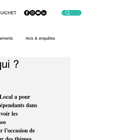
GUICHET
ements
Avis & enquêtes
ui ?
Local a pour 
ndépendants dans 
oir les 
nos 
r l’occasion de 
ur des thèmes 