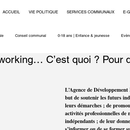
ACCUEIL
VIE POLITIQUE
SERVICES COMMUNAUX
E-
le
Conseil communal
0-18 ans | Enfance & jeunesse
Evèn
orking… C’est quoi ? Pour q
i
Autres actualités
L’Agence de Développement 
but de soutenir les futurs i
leurs démarches ; de promouv
activités professionnelles de 
indépendants ; de leur donne
s’informer ou de se former s