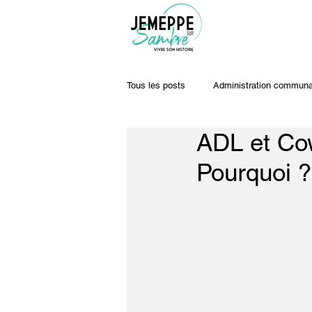
Tous les posts
Administration communa
ADL et Cow
Travaux & voiries
Offres d'emplo
Pourquoi ?