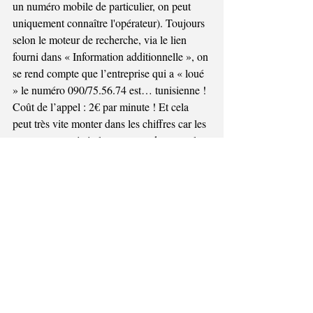
un numéro mobile de particulier, on peut 
uniquement connaître l'opérateur). Toujours 
selon le moteur de recherche, via le lien 
fourni dans « Information additionnelle », on 
se rend compte que l’entreprise qui a « loué 
» le numéro 090/75.56.74 est… tunisienne ! 
Coût de l’appel : 2€ par minute ! Et cela 
peut très vite monter dans les chiffres car les 
escrocs vont généralement user de toutes les 
ficelles pour endormir la méfiance de leur 
victime en installant un climat de confiance.
Le principe de base, c’est de rester prudent 
et de ne pas agir dans la précipitation. Si 
vous devez appeler un numéro que vous ne 
connaissez pas, vérifiez toujours sa structure 
avant de faire quoi que ce soit. Le plus 
simple est de ne jamais appeler.