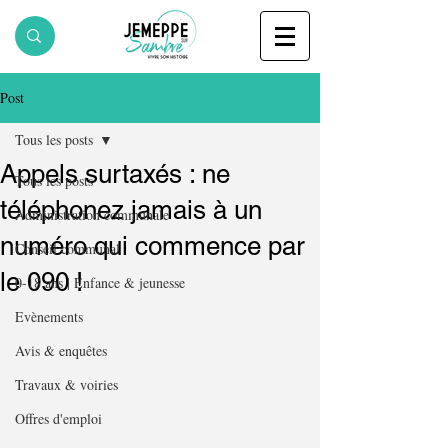
Post
Tous les posts
Appels surtaxés : ne
Tous les posts
téléphonez jamais à un
Administration communale
numéro qui commence par
Conseil communal
le 090 !
0-18 ans | Enfance & jeunesse
Evènements
Avis & enquêtes
Travaux & voiries
Offres d'emploi