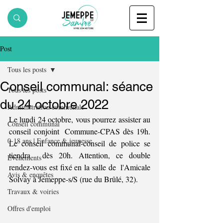
Post
Tous les posts
Conseil communal: séance
Tous les posts
du 24 octobre 2022
Administration communale
Le lundi 24 octobre, vous pourrez assister au 
Conseil communal
conseil conjoint  Commune-CPAS dès 19h. 
0-18 ans | Enfance & jeunesse
Le conseil communal-conseil de police se 
tiendra  dès 20h. Attention, ce double 
Evènements
rendez-vous est fixé en la salle de  l'Amicale 
Avis & enquêtes
Solvay à Jemeppe-s/S (rue du Brûlé, 32).
Travaux & voiries
Offres d'emploi