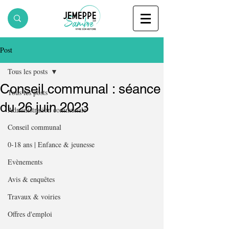
Post
Tous les posts
Conseil communal : séance
Tous les posts
du 26 juin 2023
Administration communale
Conseil communal
0-18 ans | Enfance & jeunesse
Evènements
Avis & enquêtes
Travaux & voiries
Offres d'emploi