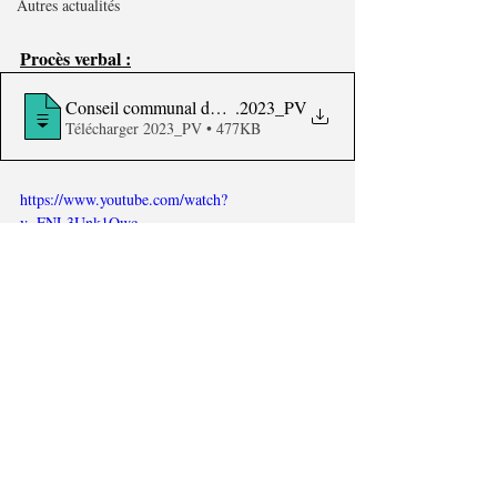
Autres actualités
Procès verbal :
Conseil communal du 26.06
.2023_PV
Télécharger 2023_PV • 477KB
https://www.youtube.com/watch?
v=FNL3Unk1Qwc
© Commune de Jemeppe-sur-Sambre
Déclaration de confidentialité du site
|
Mentions Légales
|
Déclaration sur l'accessibilité
|
Politique d'utilisation des
cookies
|
Protection des données à caractère personnel
commune@jemeppe-sur-sambre.be
|
Place communale, 2
0 -
5190 Jemeppe-sur-Sambre
|
071/75.00.10