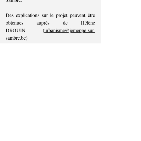
Des explications sur le projet peuvent être 
obtenues auprès de Hélène 
DROUIN (
urbanisme@jemeppe-sur-
sambre.be
).
Les réclamations et observations 
écrites sont à envoyer du 31 décembre 
2025 au 16 janvier 2026 
au 
Collège
communal, avec la mention « AP 
2025/8290 Thomas et Piron Home - 
Réclamations » :
●         par courrier ordinaire à l’adresse 
Jemeppe-sur-
suivante : Commune de 
Sambre
 - Service Urbanisme - Place 
Communale 20 à 5190 Jemeppe-sur-Sambre
●         par courrier électronique à l’adresse 
suivante : 
urbanisme@jemeppe-sur-