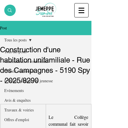
Post
Tous les posts
Construction d'une
Tous les posts
habitation unifamiliale - Rue
Administration communale
des Campagnes - 5190 Spy
Conseil communal
- 2025/8290
0-18 ans | Enfance & jeunesse
Evènements
Avis & enquêtes
Travaux & voiries
Le Collège 
Offres d'emploi
communal fait savoir 