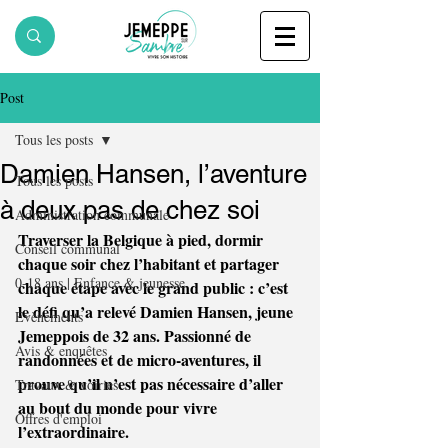
Post
Tous les posts
Damien Hansen, l’aventure
Tous les posts
à deux pas de chez soi
Administration communale
Traverser la Belgique à pied, dormir 
Conseil communal
chaque soir chez l’habitant et partager 
0-18 ans | Enfance & jeunesse
chaque étape avec le grand public : c’est 
le défi qu’a relevé Damien Hansen, jeune 
Evènements
Jemeppois de 32 ans. Passionné de 
Avis & enquêtes
randonnées et de micro-aventures, il 
prouve qu’il n’est pas nécessaire d’aller 
Travaux & voiries
au bout du monde pour vivre 
Offres d'emploi
l’extraordinaire.