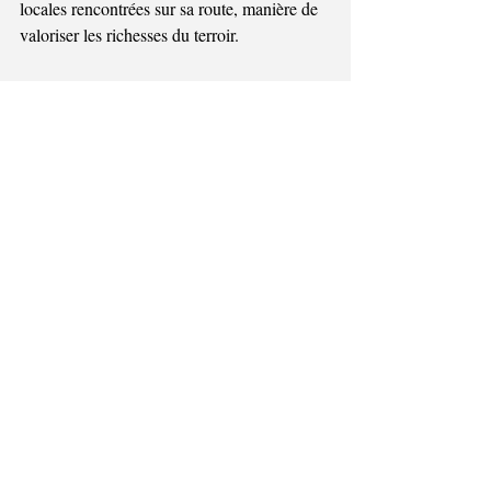
locales rencontrées sur sa route, manière de 
valoriser les richesses du terroir.
Une vie bien remplie 
À 32 ans, jeune papa, Damien partage sa 
vie entre sa famille, son métier de maître-
assistant à l’ISFSC (Haute École à 
Bruxelles) et ses activités de 
communication, notamment comme 
journaliste reporter d’images chez Boukè 
Média. Pourtant, son énergie semble sans 
limites. Dès qu’il le peut, il repart sur les 
chemins : à pied bien sûr, mais aussi en 