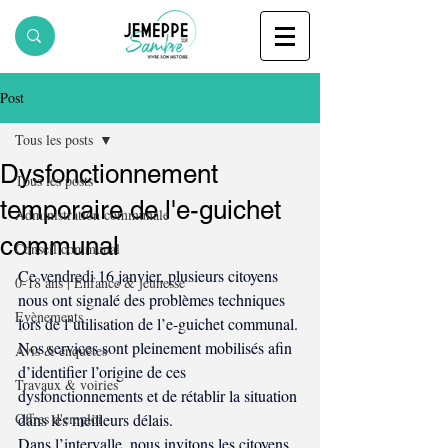
Post
Tous les posts
Dysfonctionnement
Tous les posts
temporaire de l'e-guichet
Administration communale
communal
Conseil communal
Ce vendredi 16 janvier, plusieurs citoyens 
0-18 ans | Enfance & jeunesse
nous ont signalé des problèmes techniques 
Evènements
lors de l’utilisation de l’e-guichet communal.
Nos services sont pleinement mobilisés afin 
Avis & enquêtes
d’identifier l’origine de ces 
Travaux & voiries
dysfonctionnements et de rétablir la situation 
Offres d'emploi
dans les meilleurs délais.
Dans l’intervalle, nous invitons les citoyens 