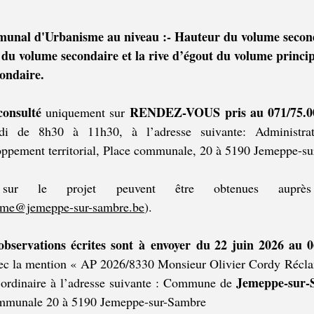
nal d'Urbanisme au niveau :- Hauteur du volume second
e du volume secondaire et la rive d’égout du volume princip
ondaire.
consulté 
RENDEZ-VOUS pris au 071/75.00
uniquement sur 
di de 8h30 à 11h30, à l’adresse suivante: Administrat
ppement territorial, Place communale, 20 à 5190 Jemeppe-s
s sur le projet peuvent être obtenues auprè
sme@jemeppe-sur-sambre.be
).
observations écrites sont à envoyer du 22 juin 2026 au 06
c la mention « AP 2026/8330 Monsieur Olivier Cordy Récla
Jemeppe-sur-
 ordinaire à l’adresse suivante : Commune de 
mmunale 20 à 5190 Jemeppe-sur-Sambre