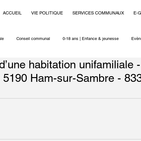
ACCUEIL
VIE POLITIQUE
SERVICES COMMUNAUX
E-
le
Conseil communal
0-18 ans | Enfance & jeunesse
Evèn
d’une habitation unifamiliale 
i
Autres actualités
 - 5190 Ham-sur-Sambre - 83