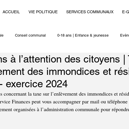
ACCUEIL
VIE POLITIQUE
SERVICES COMMUNAUX
E-
le
Conseil communal
0-18 ans | Enfance & jeunesse
Evèn
s à l’attention des citoyens |
i
Autres actualités
vement des immondices et rés
- exercice 2024
s concernant la taxe sur l’enlèvement des immondices et rési
ervice Finances peut vous accompagner par mail ou téléphone 
ement organisées à l’administration communale pour répondre