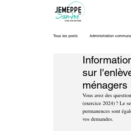
Tous les posts
Administration communa
Information
Travaux & voiries
Offres d'emplo
sur l'enlè
ménagers 
Vous avez des question
(exercice 2024) ? Le s
permanences sont égal
vos demandes.