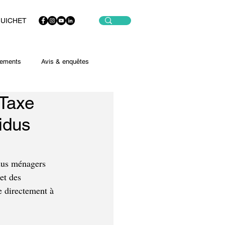
GUICHET
ements
Avis & enquêtes
 Taxe
idus
dus ménagers 
et des 
 directement à 