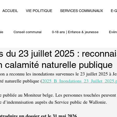
ACCUEIL
VIE POLITIQUE
SERVICES COMMUNAUX
E-
le
Conseil communal
0-18 ans | Enfance & jeunesse
Evèn
s du 23 juillet 2025 : reconn
i
Autres actualités
en calamité naturelle publique
 a reconnu les inondations survenues le 23 juillet 2025 à J
 naturelle publique (
2025_B_Inondations_23_Juillet_2025.
re publiée au Moniteur belge. Les personnes touchées peuvent
e d’indemnisation auprès du Service public de Wallonie.
ntroduire un dossier est le 31 mai 2026