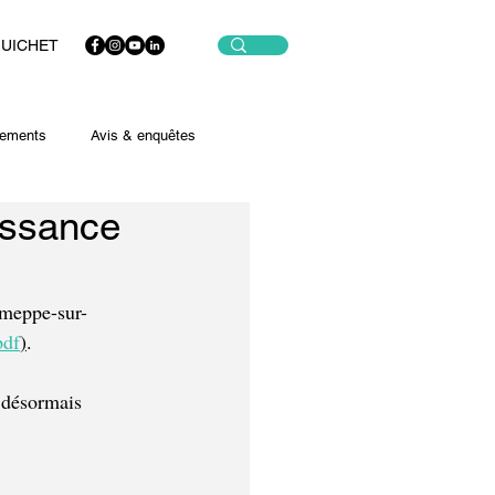
GUICHET
ements
Avis & enquêtes
aissance
emeppe-sur-
pdf
)
.
 désormais 