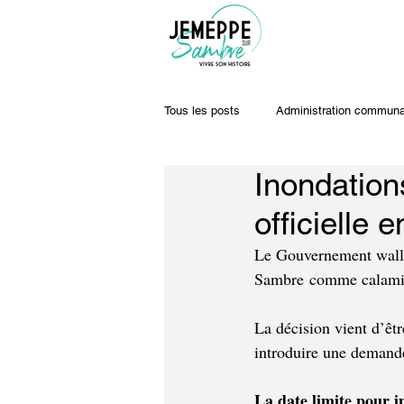
Tous les posts
Administration communa
Inondation
Travaux & voiries
Offres d'emplo
officielle 
Le Gouvernement wallon
Sambre comme calamité
La décision vient d’êt
introduire une demand
La date limite pour i