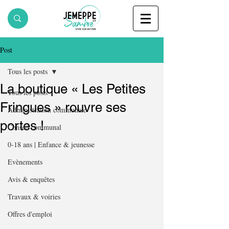
Post
Tous les posts
La boutique « Les Petites
Tous les posts
Fringues » rouvre ses
Administration communale
portes !
Conseil communal
0-18 ans | Enfance & jeunesse
Evènements
Avis & enquêtes
Travaux & voiries
Offres d'emploi