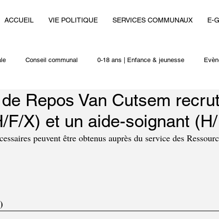
ACCUEIL
VIE POLITIQUE
SERVICES COMMUNAUX
E-
le
Conseil communal
0-18 ans | Enfance & jeunesse
Evèn
 de Repos Van Cutsem recrut
i
Autres actualités
H/F/X) et un aide-soignant (H
cessaires peuvent être obtenus auprès du service des Ressour
)