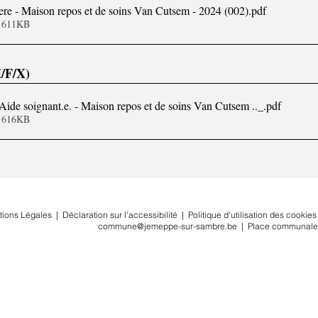
r.ere - Maison repos et de soins Van Cutsem - 2024 (002)
.pdf
• 611KB
H/F/X)
 Aide soignant.e. - Maison repos et de soins Van Cutsem .._
.pdf
• 616KB
tions Légales
|
Déclaration sur l'accessibilité
|
Politique d'utilisation des cookies
commune@jemeppe-sur-sambre.be
|
Place communale