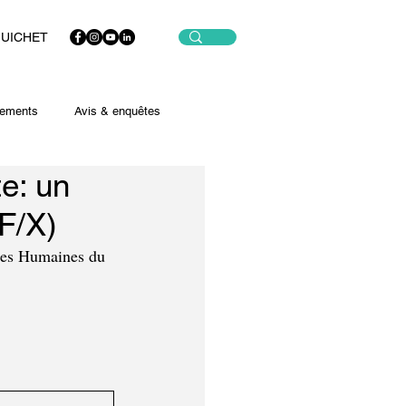
GUICHET
ements
Avis & enquêtes
e: un
/F/X)
ces Humaines du 