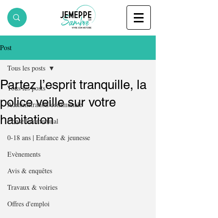
Post
Tous les posts
Partez l’esprit tranquille, la
Tous les posts
police veille sur votre
Administration communale
habitation
Conseil communal
0-18 ans | Enfance & jeunesse
Evènements
Avis & enquêtes
Travaux & voiries
Offres d'emploi