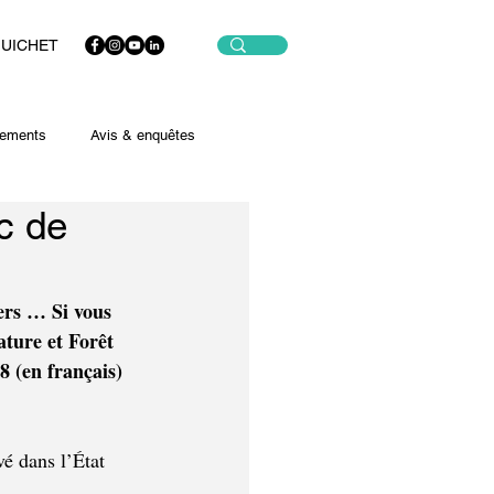
GUICHET
ements
Avis & enquêtes
ic de
ers … Si vous 
ture et Forêt 
 (en français) 
vé dans l’État 