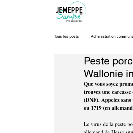
Tous les posts
Administration communa
Peste porci
Travaux & voiries
Offres d'emplo
Wallonie i
Que vous soyez prome
trouvez une carcasse
(DNF). Appelez sans 
ou 1719 (en allemand
Le virus de la peste po
allemand de Hesse sit