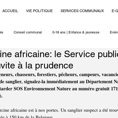
ACCUEIL
VIE POLITIQUE
SERVICES COMMUNAUX
E-
le
Conseil communal
0-18 ans | Enfance & jeunesse
Evèn
ne africaine: le Service publ
i
Autres actualités
nvite à la prudence
neurs, chasseurs, forestiers, pêcheurs, campeurs, vacanci
 de sanglier, signalez-la immédiatement au Département Na
tarder SOS Environnement Nature au numéro gratuit 1718
).
rcine africaine est à nos portes. Un sanglier suspect a été trou
uée à 150 km de la Belgique.