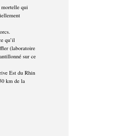
 mortelle qui 
iellement 
orcs.
e qu’il 
ﬄer (laboratoire 
antillonné sur ce 
rive Est du Rhin 
50 km de la 