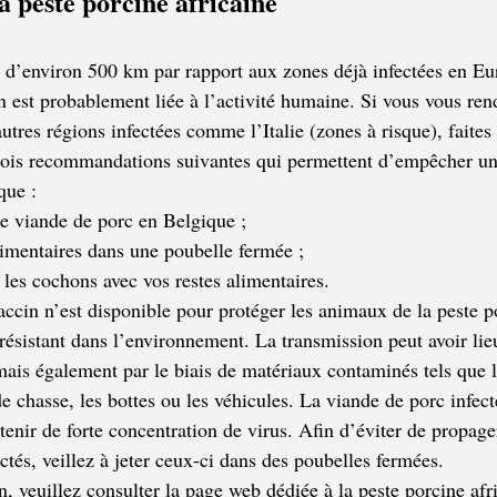
a peste porcine africaine
d d’environ 500 km par rapport aux zones déjà infectées en Eu
n est probablement liée à l’activité humaine. Si vous vous ren
tres régions infectées comme l’Italie (zones à risque), faites
 trois recommandations suivantes qui permettent d’empêcher un
que :
e viande de porc en Belgique ;
limentaires dans une poubelle fermée ;
 les cochons avec vos restes alimentaires.
ccin n’est disponible pour protéger les animaux de la peste po
résistant dans l’environnement. La transmission peut avoir lie
mais également par le biais de matériaux contaminés tels que l
e chasse, les bottes ou les véhicules. La viande de porc infecté
nir de forte concentration de virus. Afin d’éviter de propager
ectés, veillez à jeter ceux-ci dans des poubelles fermées.
, veuillez consulter la page web dédiée à la peste porcine afr