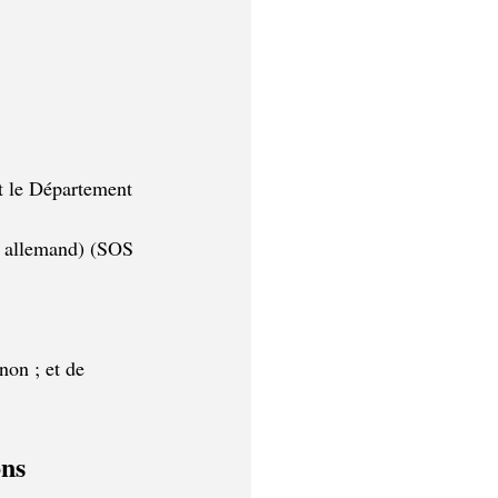
t le Département 
n allemand) (SOS 
non ; et de 
ns 