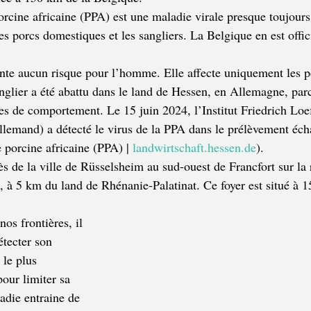
orcine africaine (PPA) est une maladie virale presque toujours
es porcs domestiques et les sangliers. La Belgique en est oﬃc
nte aucun risque pour l’homme. Elle aﬀecte uniquement les p
nglier a été abattu dans le land de Hessen, en Allemagne, parc
es de comportement. Le 15 juin 2024, l’Institut Friedrich Loe
allemand) a détecté le virus de la PPA dans le prélèvement éch
e porcine africaine (PPA) | 
landwirtschaft.hessen.de
).
ès de la ville de Rüsselsheim au sud-ouest de Francfort sur la 
, à 5 km du land de Rhénanie-Palatinat. Ce foyer est situé à 1
os frontières, il 
étecter son 
 le plus 
our limiter sa 
adie entraine de 