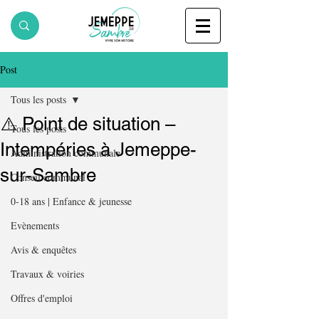
Post
Tous les posts
⚠️ Point de situation –
Tous les posts
Intempéries à Jemeppe-
Administration communale
sur-Sambre
Conseil communal
0-18 ans | Enfance & jeunesse
Evènements
Avis & enquêtes
Travaux & voiries
Offres d'emploi