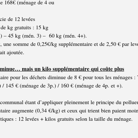
 de 168€ (ménage de 4 ou 
ie de 12 levées 
 de kg gratuits : 15 kg 
2) – 45 kg (mén. 3) –  60 kg (mén. 4+). 
 une somme de 0,25€/kg supplémentaire et de 2,50 € par levé
it ajoutée.
diminue… mais un kilo supplémentaire qui coûte plus
taire pour les déchets diminue de 8 € pour tous les ménages : 7
 / 145 € (ménage de 3p.) / 160 € (ménage de 4p. et +). 
communal étant d’appliquer pleinement le principe du pollueur
taire augmente (0,34 €/kg) et ceux qui trient bien paient moin
tiques : 12 levées + kilos gratuits selon la taille du ménage. 