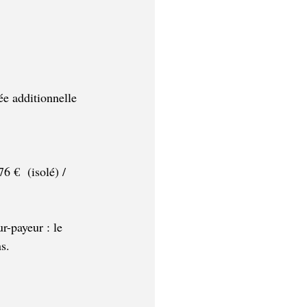
e additionnelle 
6 €  (isolé) / 
-payeur : le 
s.  