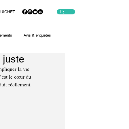
GUICHET
ements
Avis & enquêtes
 juste
pliquer la vie 
’est le cœur du 
duit réellement.  