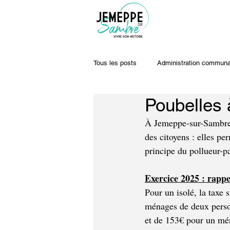
Tous les posts
Administration communa
Poubelles à
Travaux & voiries
Offres d'emplo
À Jemeppe-sur-Sambre, 
des citoyens : elles pe
principe du pollueur-pa
Exercice 2025 : rapp
Pour un isolé, la taxe 
ménages de deux person
et de 153€ pour un mé