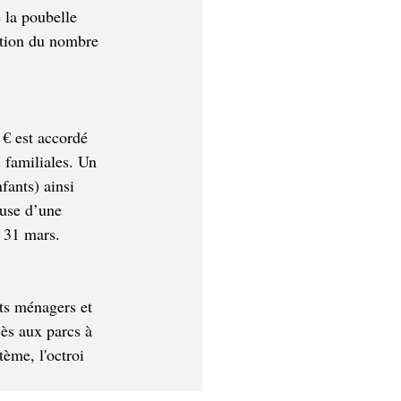
 la poubelle 
ution du nombre 
 € est accordé 
 familiales. Un 
fants) ainsi 
use d’une 
e 31 mars. 
ts ménagers et 
ès aux parcs à 
tème, l
'octroi 