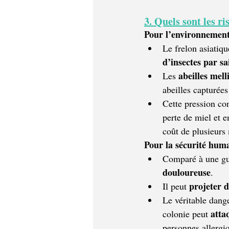
3. Quels sont les ri
Pour l’environnement 
Le frelon asiatiq
d’insectes par sa
abeilles mell
Les 
abeilles capturées
Cette pression con
perte de miel et e
coût de plusieurs 
Pour la sécurité huma
Comparé à une guê
douloureuse
. 
projeter 
Il peut 
Le véritable dang
atta
colonie peut 
personnes allergi