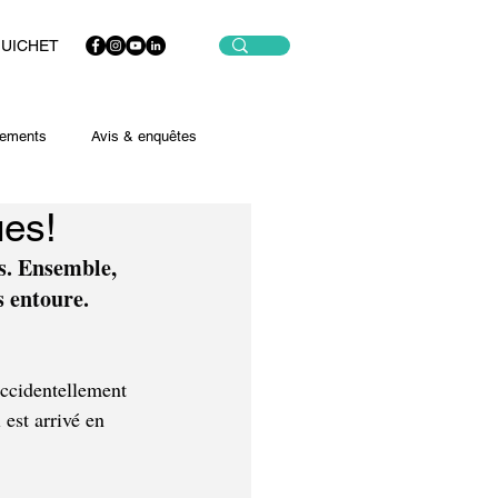
GUICHET
ements
Avis & enquêtes
ues!
rs. Ensemble, 
s entoure.
accidentellement 
est arrivé en 