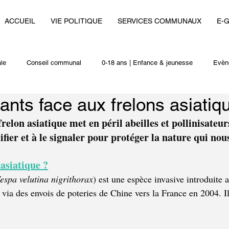
ACCUEIL
VIE POLITIQUE
SERVICES COMMUNAUX
E-
le
Conseil communal
0-18 ans | Enfance & jeunesse
Evèn
lants face aux frelons asiatiq
i
Autres actualités
frelon asiatique met en péril abeilles et pollinisateu
ifier et à le signaler pour protéger la nature qui nou
 asiatique ?
espa velutina nigrithorax
) est une espèce invasive introduite 
ia des envois de poteries de Chine vers la France en 2004. Il 