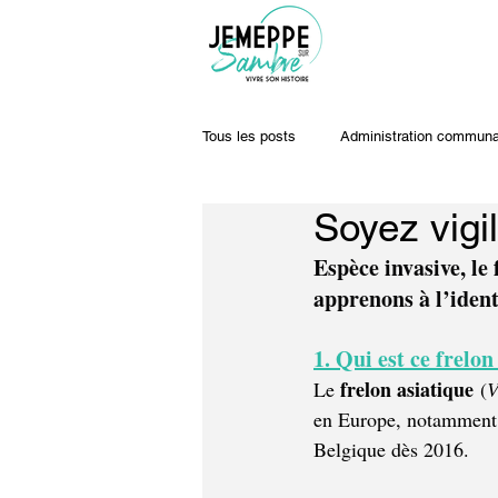
Tous les posts
Administration communa
Soyez vigi
Travaux & voiries
Offres d'emplo
Espèce invasive, le 
apprenons à l’ident
1. Qui est ce frelon
frelon asiatique
Le 
 (
V
en Europe, notamment v
Belgique dès 2016.