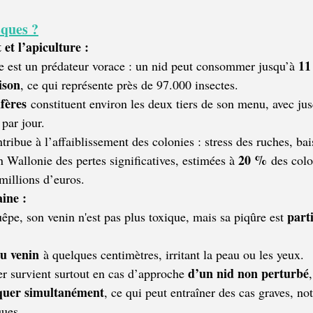
sques ?
et l’apiculture :
11
ue est un prédateur vorace : un nid peut consommer jusqu’à 
ison
, ce qui représente près de 97.000 insectes.
ifères
 constituent environ les deux tiers de son menu, avec ju
 par jour.
tribue à l’affaiblissement des colonies : stress des ruches, bai
20 %
n Wallonie des pertes significatives, estimées à 
 des colo
millions d’euros. 
ine :
part
pe, son venin n'est pas plus toxique, mais sa piqûre est 
du venin
 à quelques centimètres, irritant la peau ou les yeux.
d’un nid non perturbé
er survient surtout en cas d’approche 
quer simultanément
, ce qui peut entraîner des cas graves, n
ques.