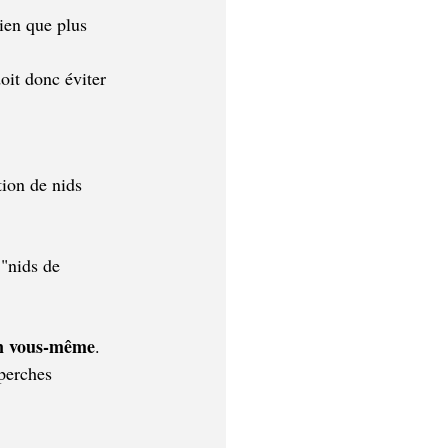
ien que plus 
oit donc éviter 
ion de nids 
 "nids de 
ion vous-même
. 
 perches 