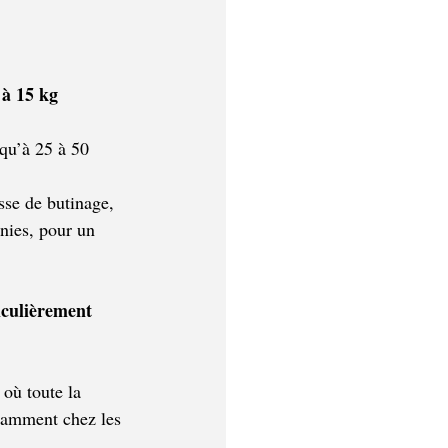
 à 15 kg 
squ’à 25 à 50 
sse de butinage, 
nies, pour un 
iculièrement 
, où toute la 
otamment chez les 