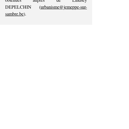
DEPELCHIN (
urbanisme@jemeppe-sur-
sambre.be
).
Les réclamations et observations 
écrites sont à envoyer du 16 février 
2026 au 2 mars 2026 
au 
Collège
communal, avec la mention « AP 
2026/8311 Monsieur LAHON et Madame 
TORDEURS Réclamations » :
●         par courrier ordinaire à l’adresse 
Jemeppe-sur-
suivante : Commune de 
Sambre
 - Service Urbanisme - Place 
Communale 20 à 5190 Jemeppe-sur-Sambre
●         par courrier électronique à l’adresse 
suivante : 
urbanisme@jemeppe-sur-
sambre.be