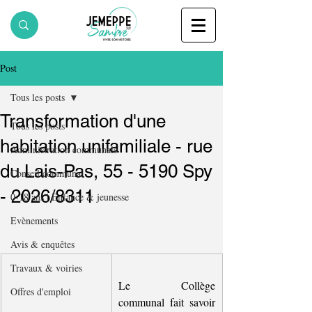
Post
Tous les posts
Transformation d'une
Tous les posts
habitation unifamiliale - rue
Administration communale
du Lais-Pas, 55 - 5190 Spy
Conseil communal
- 2026/8311
0-18 ans | Enfance & jeunesse
Evènements
Avis & enquêtes
Travaux & voiries
Le Collège 
Offres d'emploi
communal fait savoir 