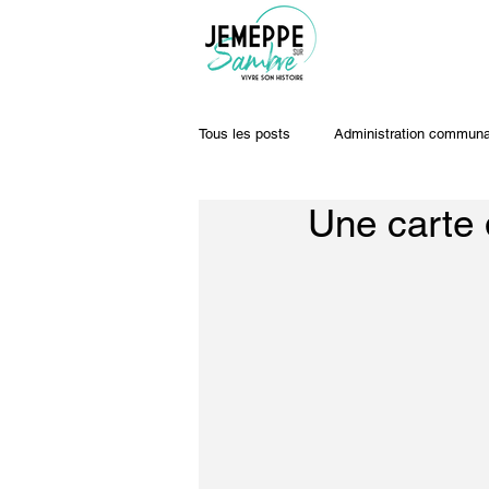
Tous les posts
Administration communa
Une carte 
Travaux & voiries
Offres d'emplo