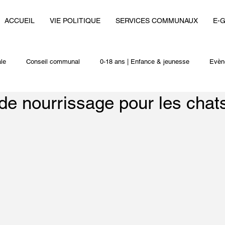
ACCUEIL
VIE POLITIQUE
SERVICES COMMUNAUX
E-
le
Conseil communal
0-18 ans | Enfance & jeunesse
Evèn
de nourrissage pour les chat
i
Autres actualités