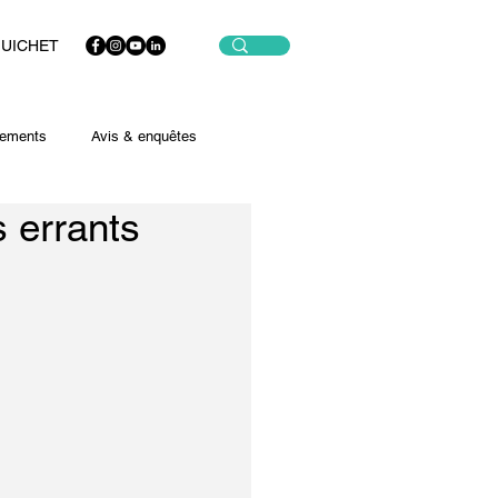
GUICHET
ements
Avis & enquêtes
s errants