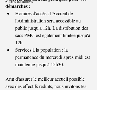
Autres actualités
démarches :
Horaires d'accès : l’Accueil de 
l'Administration sera accessible au 
public jusqu'à 12h. La distribution des 
sacs PMC est également limitée jusqu'à 
12h.
Services à la population : la 
permanence du mercredi après-midi est 
maintenue jusqu'à 15h30.
Afin d'assurer le meilleur accueil possible 
avec des effectifs réduits, nous invitons les 
via l'e-
citoyens à privilégier les demandes 
guichet
. Pour les personnes se déplaçant ce 
mercredi après-midi, merci de vous limiter 
aux démarches urgentes (cartes d'identité, 
documents urgents, etc.)