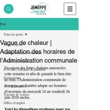
Post
Tous les posts
Vague de chaleur |
Tous les posts
Adaptation des horaires de
Administration communale
l'Administration communale
Conseil communal
En raison des fortes chaleurs annoncées 
0-18 ans | Enfance & jeunesse
cette semaine et afin de garantir le bien-être 
Evènements
de tous, l’Administration communale de 
Jemeppe-sur-Sambre adapte ses horaires 
Avis & enquêtes
d'ouverture du mercredi 24 au vendredi 26 
Travaux & voiries
juin 2026 inclus.
Offres d'emploi
Voici les dispositions pratiques pour vos 