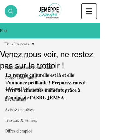
Post
Tous les posts
Venez nous voir, ne restez
Tous les posts
pas sur le trottoir !
Administration communale
La rentrée culturelle est là et elle 
Conseil communal
s’annonce pétillante ! Préparez-vous à 
0-18 ans | Enfance & jeunesse
vivre de chouettes moments grâce à 
l’équipe de l’ASBL JEMSA.
Evènements
Avis & enquêtes
Travaux & voiries
Offres d'emploi