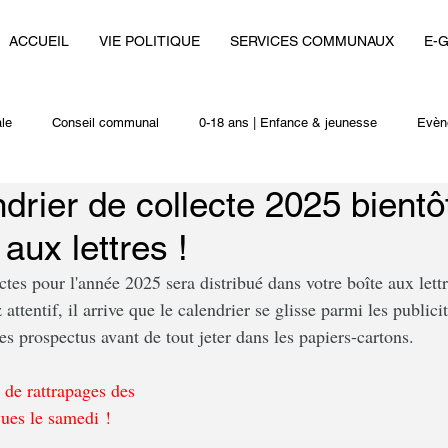
ACCUEIL
VIE POLITIQUE
SERVICES COMMUNAUX
E-
le
Conseil communal
0-18 ans | Enfance & jeunesse
Evèn
ndrier de collecte 2025 bientô
i
Autres actualités
 aux lettres !
ctes pour l'année 2025 sera distribué dans votre boîte aux lettr
 attentif, il arrive que le calendrier se glisse parmi les publicit
s prospectus avant de tout jeter dans les papiers-cartons.
 de rattrapages des 
vues le samedi !