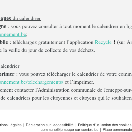
iques
 du calendrier
gne
 : vous pouvez consulter à tout moment le calendrier en lig
ronnement.be
;
bile
 : téléchargez gratuitement l’application 
Recycle
 !
 (sur A
e la veille du jour de collecte de vos déchets.
calendrier
primer
 : vous pouvez télécharger le calendrier de votre comm
onnement.be/telechargements/
 et l’imprimer.
lement contacter l'Administration communale de Jemeppe-sur
de calendriers pour les citoyennes et citoyens qui le souhaiten
tions Légales
|
Déclaration sur l'accessibilité
|
Politique d'utilisation des cookies
commune@jemeppe-sur-sambre.be
|
Place communale