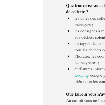
Que trouverez-vous da
de collecte ?
les dates des coll
ménagers ;
les consignes à r
vos déchets soient
un rappel des cons
tous les déchets c
l’horaire, les coo
les recyparcs ;
et d’autres infor
Looping
 conçue p
triés selon les co
Que faire si vous n'a
Au cas où vous ne l’au