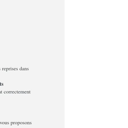
s reprises dans 
ts 
nt correctement 
s vous proposons 