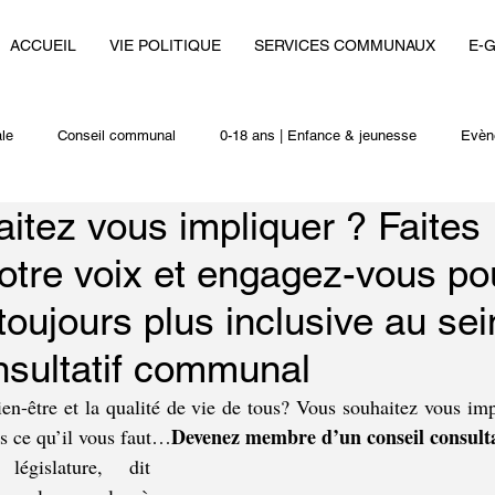
ACCUEIL
VIE POLITIQUE
SERVICES COMMUNAUX
E-
le
Conseil communal
0-18 ans | Enfance & jeunesse
Evèn
itez vous impliquer ? Faites
i
Autres actualités
otre voix et engagez-vous po
ujours plus inclusive au sei
nsultatif communal
en-être et la qualité de vie de tous? Vous souhaitez vous imp
Devenez membre d’un conseil consult
 ce qu’il vous faut…
égislature, dit 