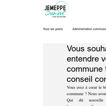
Tous les posts
Administration communa
Vous souha
Travaux & voiries
Offres d'emplo
entendre v
commune to
conseil co
Vous avez à cœur le bi
commune ? Nous avons
Qui dit nouvelle l