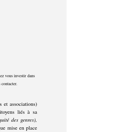
ez vous investir dans 
 contacter.
et associations) 
toyens liés à sa 
(Ainés/ Personne en situation d’handicap ou à besoins spécifiques/ Équité des genres), 
que mise en place 