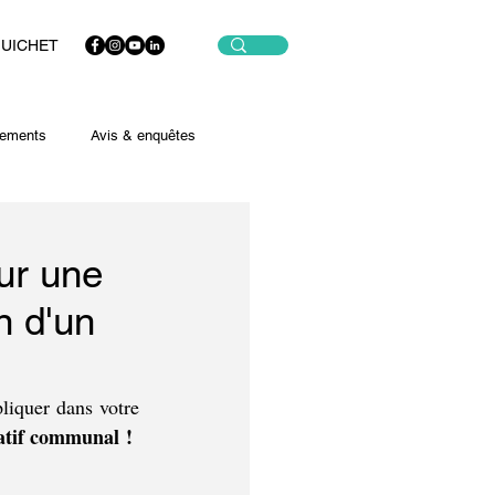
GUICHET
ements
Avis & enquêtes
ur une
n d'un
liquer dans votre 
atif communal !