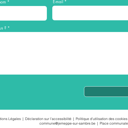
E-mail
nom
us ?
tions Légales
|
Déclaration sur l'accessibilité
|
Politique d'utilisation des cookies
commune@jemeppe-sur-sambre.be
|
Place communale