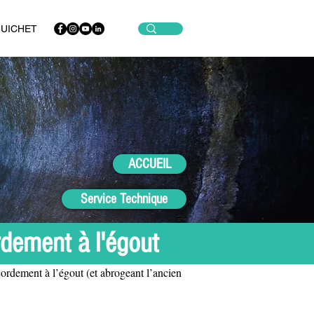
GUICHET
ACCUEIL
Service Technique
dement à l'égout
rdement à l’égout (et abrogeant l’ancien 