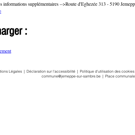
es informations supplémentaires -->Route d'Eghezée 313 - 5190 Jemepp
e
arger :
dement
tions Légales
|
Déclaration sur l'accessibilité
|
Politique d'utilisation des cookies
commune@jemeppe-sur-sambre.be
|
Place communale