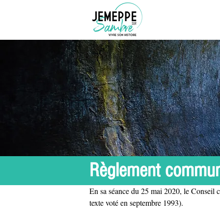
Règlement communal
En sa séance du 25 mai 2020, le Conseil c
texte voté en septembre 1993).