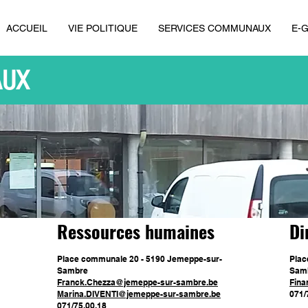
ACCUEIL
VIE POLITIQUE
SERVICES COMMUNAUX
E-
AUX
Ressources humaines
Di
Place communale 20 - 5190 Jemeppe-sur-
Plac
Sambre
Sam
Franck.Chezza@jemeppe-sur-sambre.be
Fina
Marina.DIVENTI@jemeppe-sur-sambre.be
071/
071/75.00.18