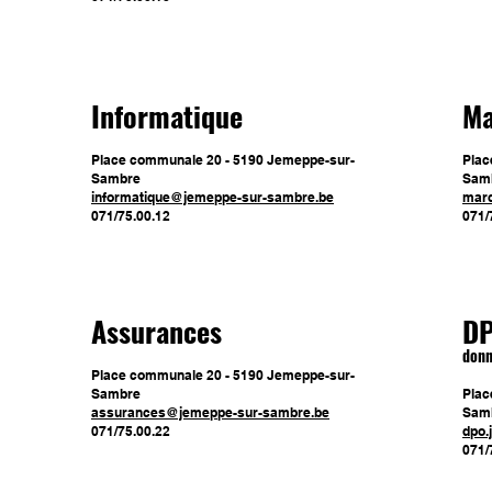
Informatique
Ma
Place communale 20 - 5190 Jemeppe-sur-
Plac
Sambre
Sam
informatique@jemeppe-sur-sambre.be
marc
071/75.00.12
071/
Assurances
D
don
Place communale 20 - 5190 Jemeppe-sur-
Sambre
Plac
assurances@jemeppe-sur-sambre.be
Sam
071/75.00.22
dpo.
071/