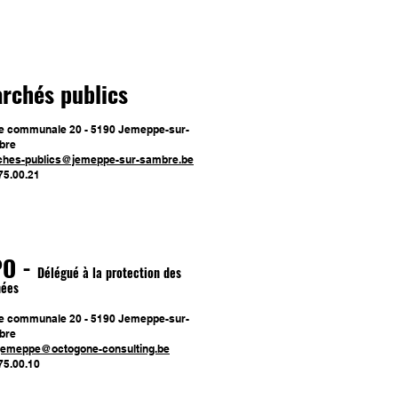
rchés publics
e communale 20 - 5190 Jemeppe-sur-
bre
hes-publics@jemeppe-sur-sambre.be
75.00.21
PO -
Délégué à la protection des
nées
e communale 20 - 5190 Jemeppe-sur-
bre
jemeppe@octogone-consulting.be
75.00.10