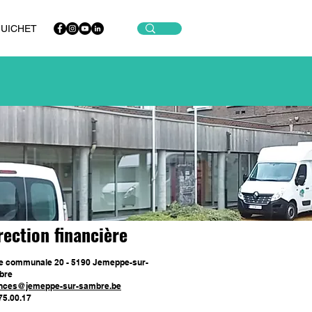
GUICHET
rection financière
e communale 20 - 5190 Jemeppe-sur-
bre
nces@jemeppe-sur-sambre.be
75.00.17