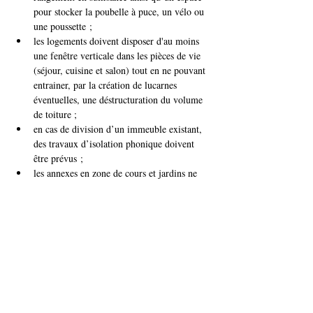
pour stocker la poubelle à puce, un vélo ou 
une poussette ;
les logements doivent disposer d'au moins 
une fenêtre verticale dans les pièces de vie 
(séjour, cuisine et salon) tout en ne pouvant 
entrainer, par la création de lucarnes 
éventuelles, une déstructuration du volume 
de toiture ;
en cas de division d’un immeuble existant, 
des travaux d’isolation phonique doivent 
être prévus ;
les annexes en zone de cours et jardins ne 
peuvent être aménagées en logement ;
chaque logement créé doit être accessible 
par une entrée (privative ou commune) à 
front de voirie aisément accessible depuis le 
domaine public (pas d'entrée principale à 
l'arrière d'un bâtiment) ;
les cages d’escaliers se situeront à 
l’intérieur du volume principal ou 
éventuellement dans un volume secondaire 