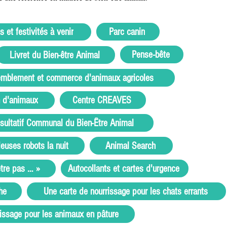
Parc canin
 et festivités à venir
Pense-bête
Livret du Bien-être Animal
ssemblement et commerce d'animaux agricoles
Centre CREAVES
n d'animaux
sultatif Communal du Bien-Être Animal
uses robots la nuit
Animal Search
tre pas … »
Autocollants et cartes d'urgence
he
Une carte de nourrissage pour les chats errants
issage pour les animaux en pâture