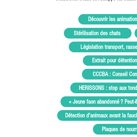
Découvrir les animations
Stérilisation des chats
Législation transport, ra
Extrait pour détentio
CCCBA : Conseil Con
HERISSONS : stop aux tonde
« Jeune faon abandonné ? Peut-ê
Détection d'animaux avant la fauc
Plaques de nourr