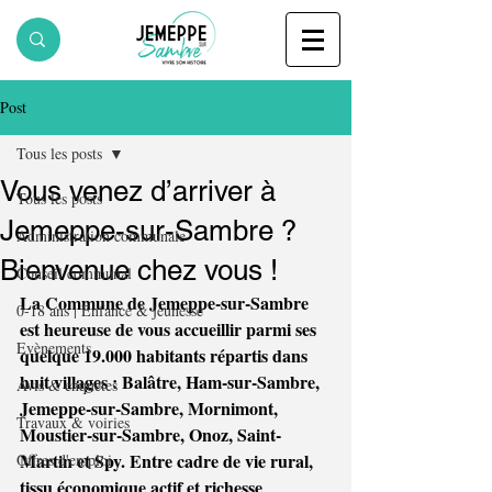
Post
Tous les posts
Vous venez d’arriver à
Tous les posts
Jemeppe-sur-Sambre ?
Administration communale
Bienvenue chez vous !
Conseil communal
La Commune de Jemeppe-sur-Sambre 
0-18 ans | Enfance & jeunesse
est heureuse de vous accueillir parmi ses 
Evènements
quelque 19.000 habitants répartis dans 
huit villages : Balâtre, Ham-sur-Sambre, 
Avis & enquêtes
Jemeppe-sur-Sambre, Mornimont, 
Travaux & voiries
Moustier-sur-Sambre, Onoz, Saint-
Martin et Spy. Entre cadre de vie rural, 
Offres d'emploi
tissu économique actif et richesse 