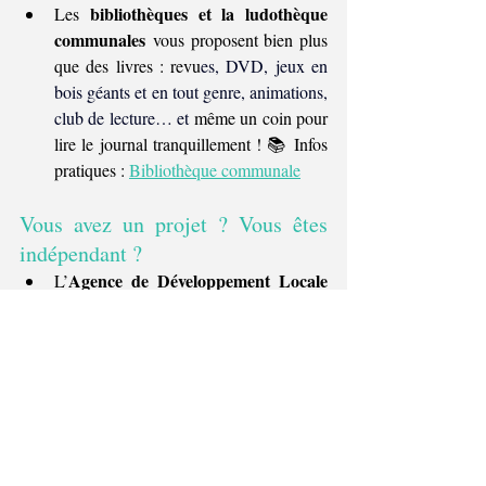
bibliothèques et la ludothèque 
Les 
communales
 vous proposent bien plus 
que des livres : revu
es, DVD, jeux en 
bois géants et en tout genre, animations, 
club de lecture… et 
même un coin pour 
lire le journal tranquillement ! 📚 Infos 
pratiques : 
Bibliothèque communale
Vous avez un projet ? Vous êtes 
indépendant ?
Agence de Développement Locale 
L’
(ADL)
 vous accompagne ! Conseil, 
communication, événements, réseau 
pro, ateliers, coworking… Jemeppe 
soutient ses entrepreneurs et facilite 
leurs démarches avec des outils comme 
JemConnecte
(appli gratuite de 
référencement des commerces, 