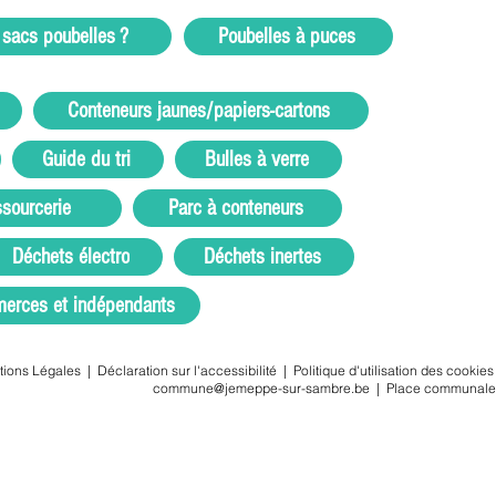
 sacs poubelles ?
Poubelles à puces
Conteneurs jaunes/papiers-cartons
Guide du tri
Bulles à verre
sourcerie
Parc à conteneurs
Déchets électro
Déchets inertes
erces et indépendants
tions Légales
|
Déclaration sur l'accessibilité
|
Politique d'utilisation des cookies
commune@jemeppe-sur-sambre.be
|
Place communale